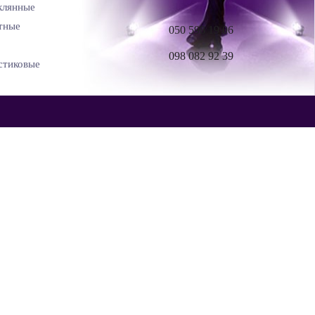
клянные
тные
050 598 19 06
098 082 92 39
стиковые