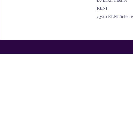
Le Elixir Intense
RENI
Духи RENI Selecti