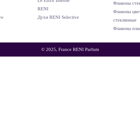
Le Elixir Intense
Флаконы сте
RENI
Флаконы цве
ve
Духи RENI Selective
стеклянные
Флаконы пла
© 2025, France RENI Parfum