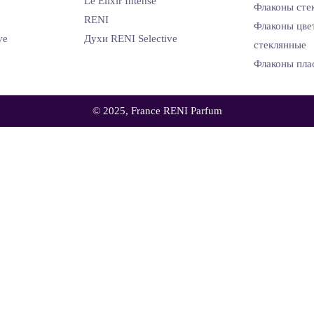
Le Elixir Intense
Флаконы сте
RENI
Флаконы цве
ve
Духи RENI Selective
стеклянные
Флаконы пла
© 2025, France RENI Parfum