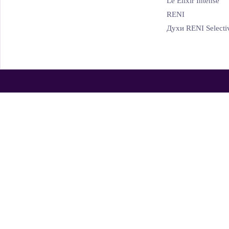
Le Elixir Intense
RENI
Духи RENI Selecti