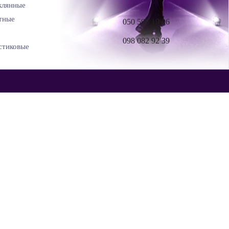
клянные
тные
050 598 19 06
098 082 92 39
стиковые