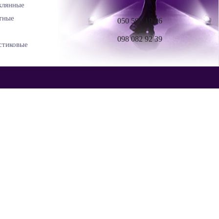
клянные
тные
050 598 19 06
098 082 92 39
стиковые