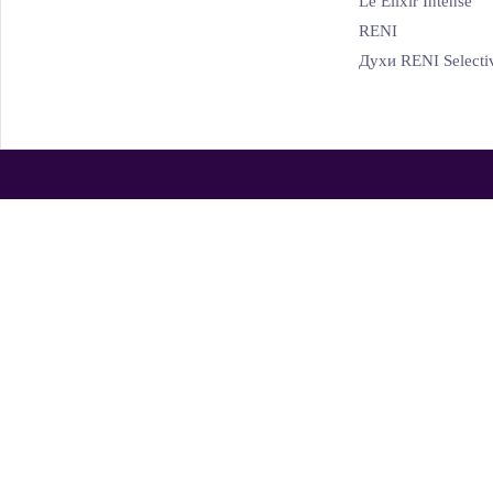
Le Elixir Intense
RENI
Духи RENI Selecti