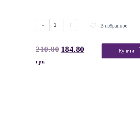
-
+
В избранное
210.00
184.80
Купити
грн