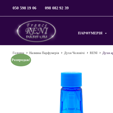
050 598 19 06
098 082 92 39
ПАРФУМЕРІЯ
Головна
Наливна Парфумерія
Духи Чоловічі
RENI
Духи ар
Розпродаж!