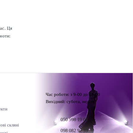
ас. Ця
 ноти:
Час роботи: з 9-00 до 18-00
Вихідний: субота, неділя
екти
050 598 19 06
ові скляні
098 082 92 39