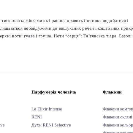
 тисячоліть: жінками як і раніше править інстинкт подобатися і
я залишаються небайдужими до вишуканих речей і коштовних прикр
рхні ноти: гуава і груша. Ноти “серця”: Таїтянська тіара. Базові
Парфумерія чоловіча
Флакони
Le Elixir Intense
Флакони компл
RENI
Флакони скляні
ive
Духи RENI Selective
Флакони кольор