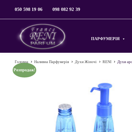
050 598 19 06
098 082 92 39
ПАРФУМЕРІЯ
Головна
Наливна Парфумерія
Духи Жіночі
RENI
Духи аро
Розпродаж!