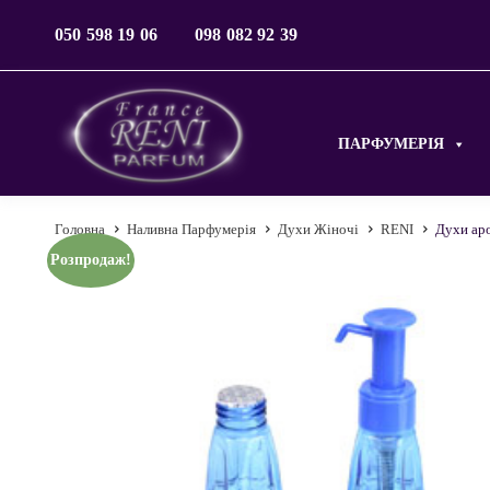
050 598 19 06
098 082 92 39
ПАРФУМЕРІЯ
Головна
Наливна Парфумерія
Духи Жіночі
RENI
Духи аро
Розпродаж!