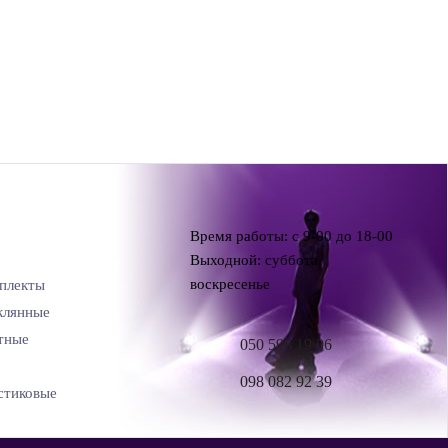
Время работы: с 9-00 до 18-00
Выходной: суббота,
воскресенье
плекты
клянные
тные
050 598 19 06
098 082 92 39
стиковые