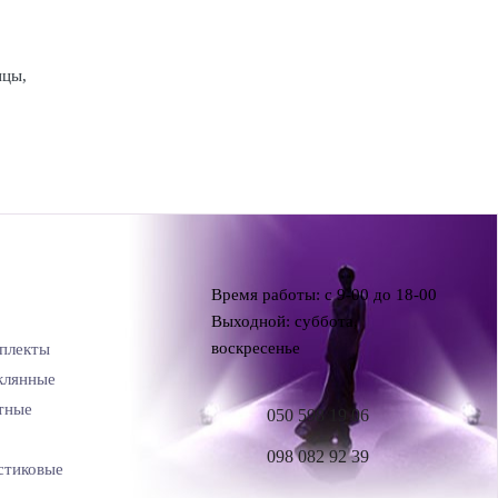
ицы,
Время работы: с 9-00 до 18-00
Выходной: суббота,
воскресенье
плекты
клянные
тные
050 598 19 06
098 082 92 39
стиковые