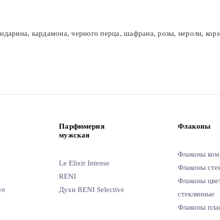
ндарина, кардамона, черного перца, шафрана, розы, нероли, кор
Парфюмерия
Флаконы
мужская
Флаконы ком
Le Elixir Intense
Флаконы сте
RENI
Флаконы цве
ve
Духи RENI Selective
стеклянные
Флаконы пла