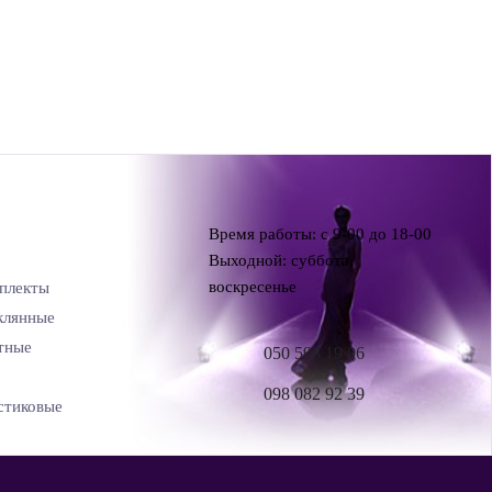
Время работы: с 9-00 до 18-00
Выходной: суббота,
воскресенье
плекты
клянные
тные
050 598 19 06
098 082 92 39
стиковые