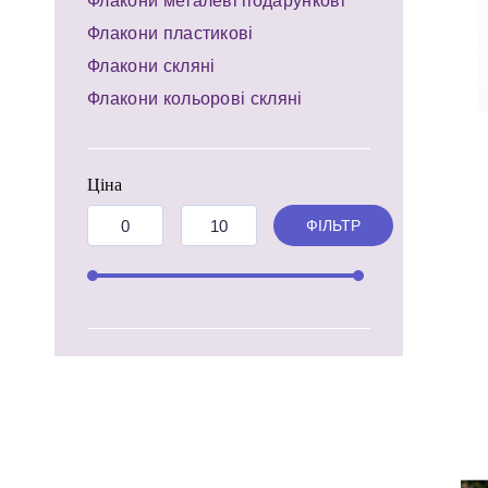
Флакони металеві подарункові
Флакони пластикові
Флакони скляні
Флакони кольорові скляні
Ціна
ФІЛЬТР