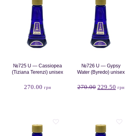
№725 U — Cassiopea
№726 U — Gypsy
(Tiziana Terenzi) unisex
Water (Byredo) unisex
270.00
270.00
229.50
грн
грн