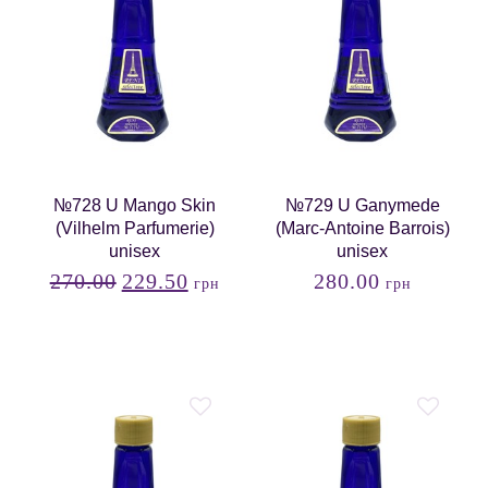
№728 U Mango Skin
№729 U Ganymede
(Vilhelm Parfumerie)
(Marc-Antoine Barrois)
unisex
unisex
270.00
229.50
280.00
грн
грн