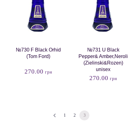
№730 F Black Orhid
№731 U Black
(Tom Ford)
Pepper& Amber,Neroli
(Zielinski&Rozen)
unisex
270.00
грн
270.00
грн
1
2
3