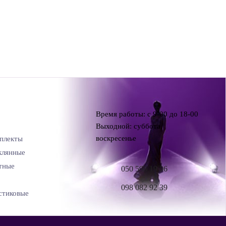
Время работы: с 9-00 до 18-00
Выходной: суббота,
воскресенье
плекты
клянные
тные
050 598 19 06
098 082 92 39
стиковые