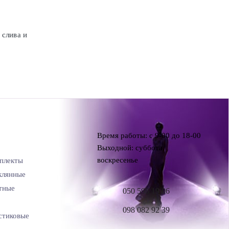
 слива и
Время работы: с 9-00 до 18-00
Выходной: суббота,
воскресенье
плекты
клянные
тные
050 598 19 06
098 082 92 39
стиковые