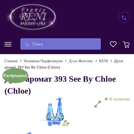
Главная
Наливная Парфюмерия
Духи Женские
RENI
Духи
аромат 393 See By Chloe (Chloe)
Распродажа!
Духи аромат 393 See By Chloe
(Chloe)
В наличии