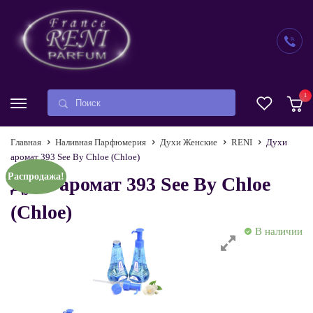
1
Главная
Наливная Парфюмерия
Духи Женские
RENI
Духи
аромат 393 See By Chloe (Chloe)
Распродажа!
Духи аромат 393 See By Chloe
(Chloe)
В наличии