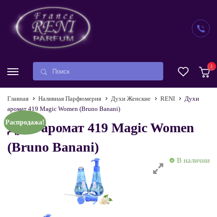
1
Главная
Наливная Парфюмерия
Духи Женские
RENI
Духи
аромат 419 Magic Women (Bruno Banani)
Распродажа!
Духи аромат 419 Magic Women
(Bruno Banani)
В наличии