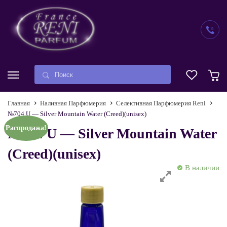
Главная
Наливная Парфюмерия
Селективная Парфюмерия Reni
№704 U — Silver Mountain Water (Creed)(unisex)
Распродажа!
№704 U — Silver Mountain Water
(Creed)(unisex)
В наличии