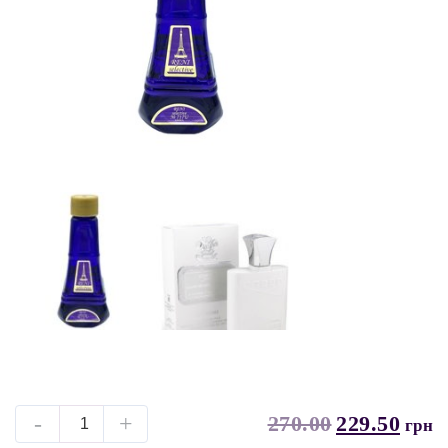
-
+
270.00
229.50
грн