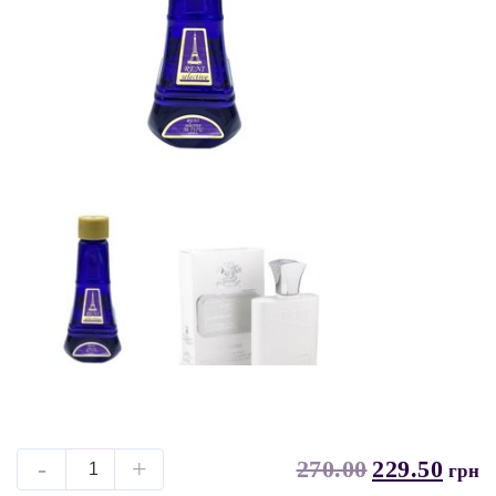
-
+
270.00
229.50
грн