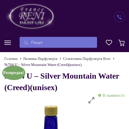
Головна
Наливна Парфумерія
Селективна Парфумерія Reni
№704 U – Silver Mountain Water (Creed)(unisex)
Розпродаж!
№704 U – Silver Mountain Water
(Creed)(unisex)
В наявності