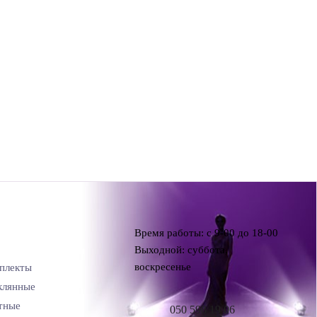
Время работы: с 9-00 до 18-00
Выходной: суббота,
воскресенье
плекты
клянные
тные
050 598 19 06