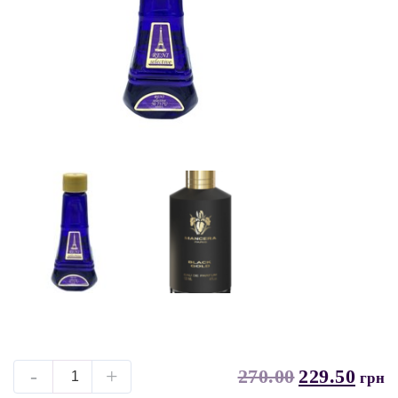
-
+
270.00
229.50
грн