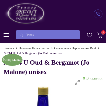
1
Главная
Наливная Парфюмерия
Селективная Парфюмерия Reni
№ 714 U Oud & Bergamot (Jo Malone) unisex
Распродажа!
№ 714 U Oud & Bergamot (Jo
Malone) unisex
В наличии