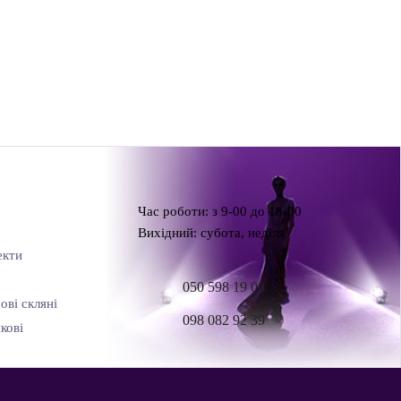
Час роботи: з 9-00 до 18-00
Вихідний: субота, неділя
екти
050 598 19 06
ові скляні
098 082 92 39
кові