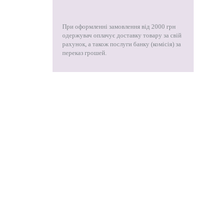
При оформленні замовлення від 2000 грн
одержувач оплачує доставку товару за свій
рахунок, а також послуги банку (комісія) за
переказ грошей.