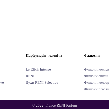
Парфумерія чоловіча
Флакони
Le Elixir Intense
Флакони компл
RENI
Флакони скляні
ive
Духи RENI Selective
Флакони кольор
Флакони пласти
© 2022, France RENI Parfum