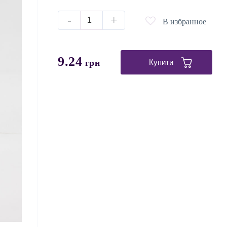
-
+
В избранное
9.24
грн
Купити