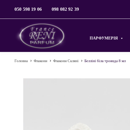
050 598 19 06
098 082 92 39
ПАРФУМЕРІЯ
Головна
Флакони
Флакони Скляні
Белліні біла троянда 8 мл