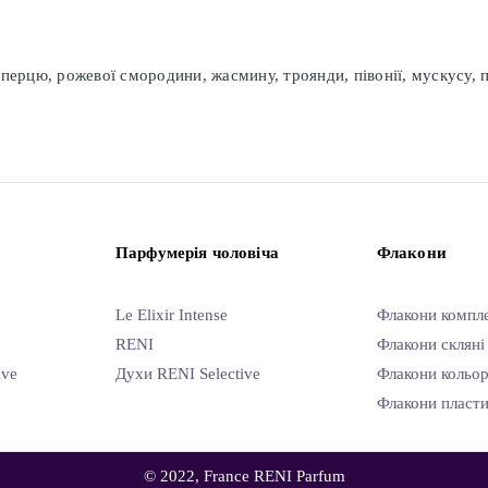
ерцю, рожевої смородини, жасмину, троянди, півонії, мускусу, п
Парфумерія чоловіча
Флакони
Le Elixir Intense
Флакони компл
RENI
Флакони скляні
ive
Духи RENI Selective
Флакони кольор
Флакони пласти
© 2022, France RENI Parfum