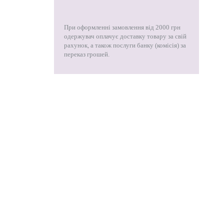
При оформленні замовлення від 2000 грн
одержувач оплачує доставку товару за свій
рахунок, а також послуги банку (комісія) за
переказ грошей.