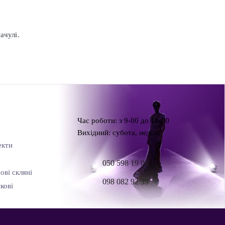
ачулі.
Час роботи: з 9-00 до 18-00
Вихідний: субота, неділя
екти
050 598 19 06
ові скляні
098 082 92 39
кові