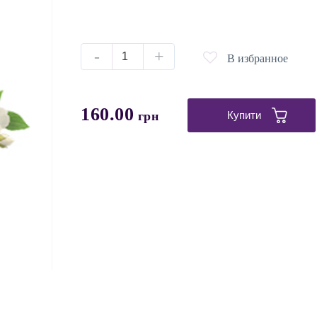
-
+
В избранное
160.00
грн
Купити