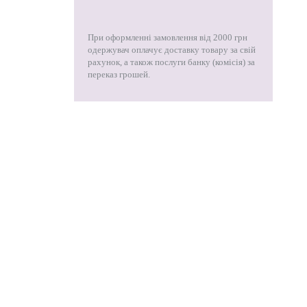
При оформленні замовлення від 2000 грн
одержувач оплачує доставку товару за свій
рахунок, а також послуги банку (комісія) за
переказ грошей.