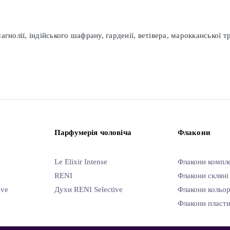
гнолії, індійського шафрану, гарденії, ветівера, марокканської т
Парфумерія чоловіча
Флакони
Le Elixir Intense
Флакони компл
RENI
Флакони скляні
ive
Духи RENI Selective
Флакони кольор
Флакони пласти