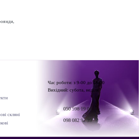
роянди,
Час роботи: з 9-00 до 18-00
Вихідний: субота, неділя
екти
050 598 19 06
ові скляні
098 082 92 39
кові