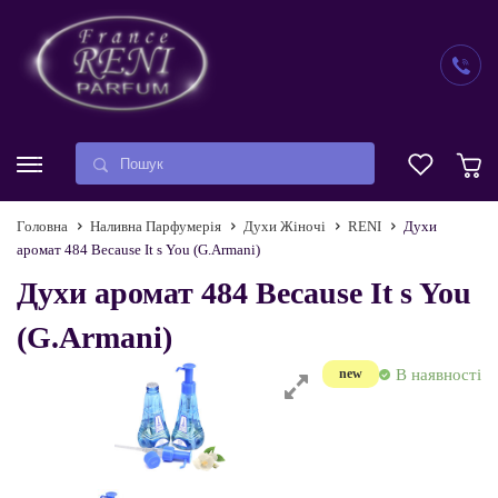
Головна
Наливна Парфумерія
Духи Жіночі
RENI
Духи
аромат 484 Because It s You (G.Armani)
Духи аромат 484 Because It s You
(G.Armani)
В наявності
new