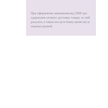
При оформленні замовлення від 2000 грн
одержувач оплачує доставку товару за свій
рахунок, а також послуги банку (комісія) за
переказ грошей.