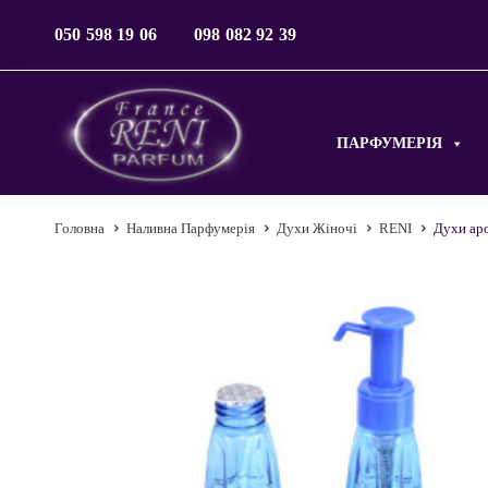
050 598 19 06
098 082 92 39
ПАРФУМЕРІЯ
Головна
Наливна Парфумерія
Духи Жіночі
RENI
Духи аро