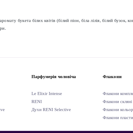
омату букета білих квітів (білий піон, біла лілія, білий бузок, ко
ри.
Парфумерія чоловіча
Флакони
Le Elixir Intense
Флакони компл
RENI
Флакони скляні
ive
Духи RENI Selective
Флакони кольор
Флакони пласти