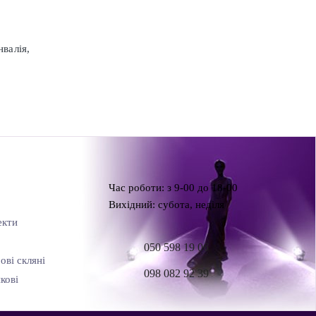
нвалія,
Час роботи: з 9-00 до 18-00
Вихідний: субота, неділя
екти
050 598 19 06
ові скляні
098 082 92 39
кові