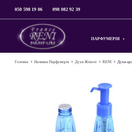
050 598 19 06
098 082 92 39
ПАРФУМЕРІЯ
Головна
Наливна Парфумерія
Духи Жіночі
RENI
Духи аро