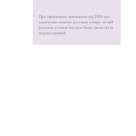
При оформленні замовлення від 2000 грн
одержувач оплачує доставку товару за свій
рахунок, а також послуги банку (комісія) за
переказ грошей.