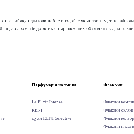
рогого табаку однаково добре вподобає як чоловікам, так і жінкам
інацією ароматів дорогих сигар, кожаних обкладинків давніх кни
Парфумерія чоловіча
Флакони
Le Elixir Intense
Флакони компл
RENI
Флакони скляні
ive
Духи RENI Selective
Флакони кольор
Флакони пласти