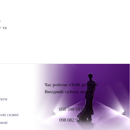
.
г та
Час роботи: з 9-00 до 18-00
Вихідний: субота, неділя
екти
050 598 19 06
ові скляні
098 082 92 39
кові