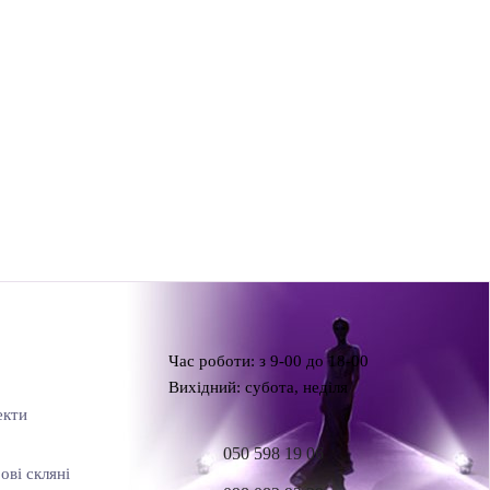
Час роботи: з 9-00 до 18-00
Вихідний: субота, неділя
екти
050 598 19 06
ові скляні