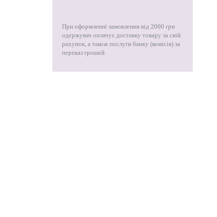
При оформленні замовлення від 2000 грн
одержувач оплачує доставку товару за свій
рахунок, а також послуги банку (комісія) за
переказ грошей.