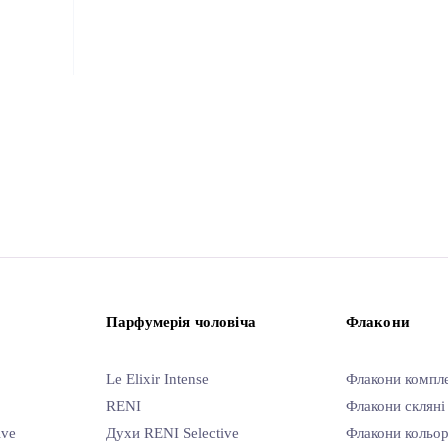
Парфумерія чоловіча
Флакони
Le Elixir Intense
Флакони компл
RENI
Флакони скляні
ive
Духи RENI Selective
Флакони кольор