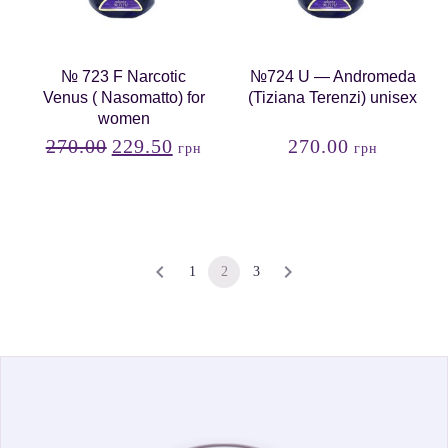
№ 723 F Narcotic
№724 U — Andromeda
Venus ( Nasomatto) for
(Tiziana Terenzi) unisex
women
270.00
229.50
270.00
грн
грн
1
2
3