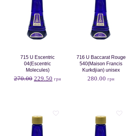
715 U Escentric
716 U Baccarat Rouge
04(Еscentric
540(Maison Francis
Molecules)
Kurkdjian) unisex
270.00
229.50
280.00
грн
грн