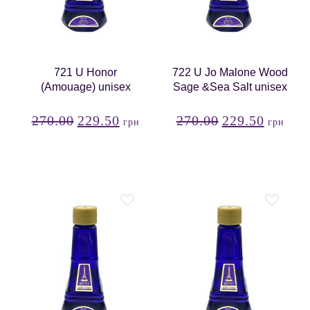
721 U Honor
722 U Jo Malone Wood
(Amouage) unisex
Sage &Sea Salt unisex
270.00
229.50
270.00
229.50
грн
грн