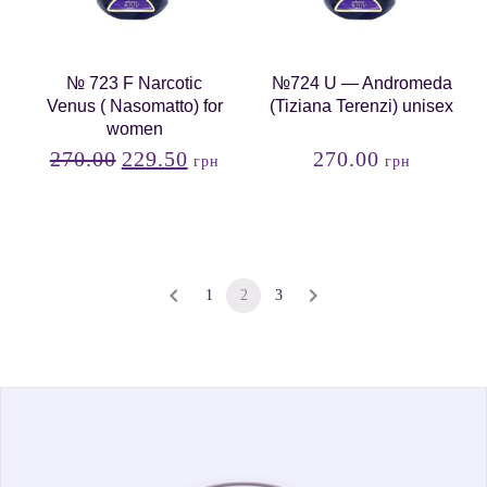
№ 723 F Narcotic
№724 U — Andromeda
Venus ( Nasomatto) for
(Tiziana Terenzi) unisex
women
270.00
229.50
270.00
грн
грн
1
2
3