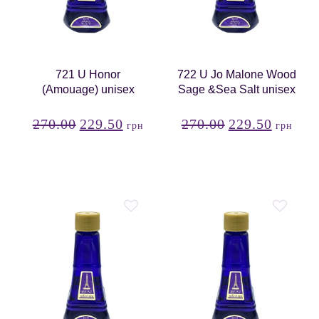
721 U Honor
722 U Jo Malone Wood
(Amouage) unisex
Sage &Sea Salt unisex
270.00
229.50
270.00
229.50
грн
грн