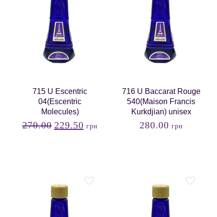
715 U Escentric
716 U Baccarat Rouge
04(Еscentric
540(Maison Francis
Molecules)
Kurkdjian) unisex
270.00
229.50
280.00
грн
грн