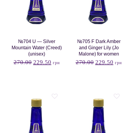
№704 U — Silver
№705 F Dark Amber
Mountain Water (Creed)
and Ginger Lily (Jo
(unisex)
Malone) for women
270.00
229.50
270.00
229.50
грн
грн