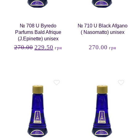
№ 708 U Byredo
№ 710 U Black Afgano
Parfums Bald Afrique
( Nasomatto) unisex
(J.Epinette) unisex
270.00
229.50
270.00
грн
грн