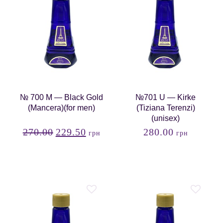
№ 700 М — Black Gold
№701 U — Kirke
(Mancera)(for men)
(Tiziana Terenzi)
(unisex)
270.00
229.50
280.00
грн
грн