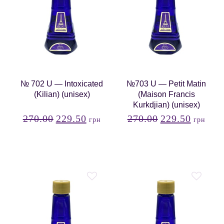
№ 702 U — Intoxicated
№703 U — Petit Matin
(Kilian) (unisex)
(Maison Francis
Kurkdjian) (unisex)
270.00
229.50
270.00
229.50
грн
грн