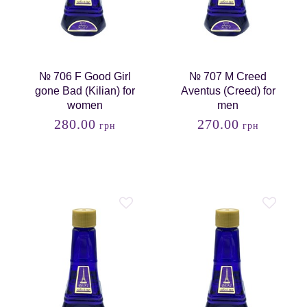
№ 706 F Good Girl
№ 707 M Creed
gone Bad (Kilian) for
Aventus (Creed) for
women
men
280.00
270.00
грн
грн