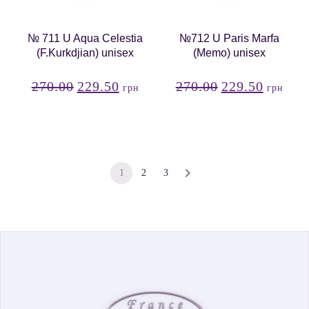
№ 711 U Aqua Celestia
№712 U Paris Marfa
(F.Kurkdjian) unisex
(Memo) unisex
270.00
229.50
270.00
229.50
грн
грн
1
2
3