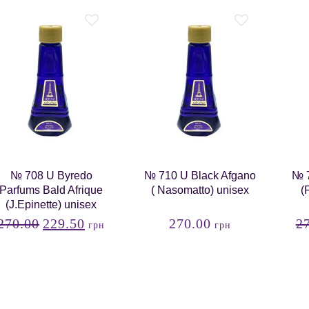
№ 708 U Byredo
№ 710 U Black Afgano
№ 7
Parfums Bald Afrique
( Nasomatto) unisex
(
(J.Epinette) unisex
270.00
229.50
270.00
2
грн
грн