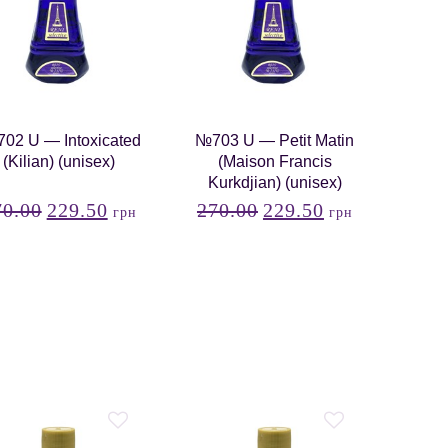
02 U — Intoxicated
№703 U — Petit Matin
(Kilian) (unisex)
(Maison Francis
Kurkdjian) (unisex)
70.00
229.50
270.00
229.50
грн
грн