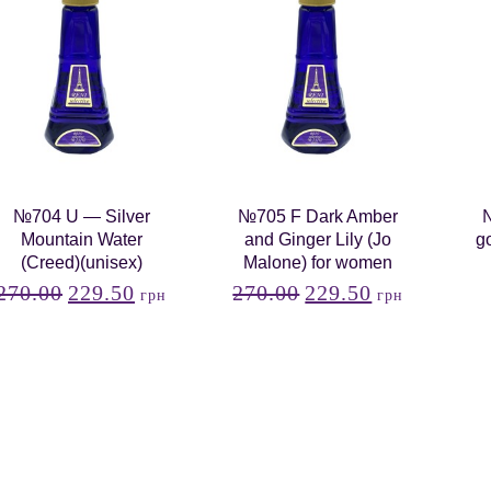
№704 U — Silver
№705 F Dark Amber
№
Mountain Water
and Ginger Lily (Jo
go
(Creed)(unisex)
Malone) for women
270.00
229.50
270.00
229.50
грн
грн