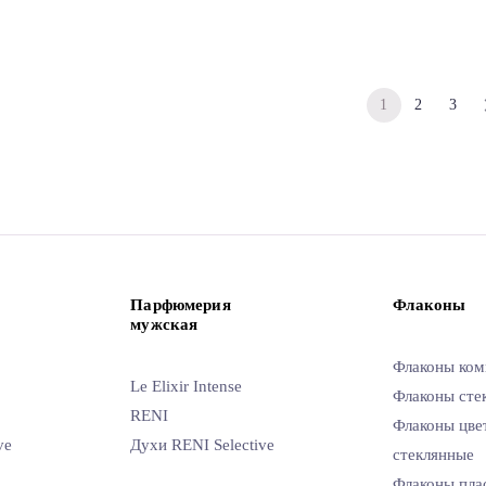
1
2
3
Парфюмерия
Флаконы
мужская
Флаконы ком
Le Elixir Intense
Флаконы сте
RENI
Флаконы цве
ve
Духи RENI Selective
стеклянные
Флаконы пла