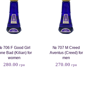
 706 F Good Girl
№ 707 M Creed
ne Bad (Kilian) for
Aventus (Creed) for
women
men
280.00
270.00
грн
грн