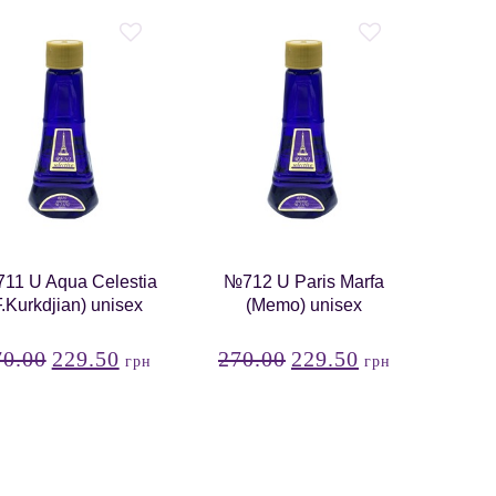
11 U Aqua Celestia
№712 U Paris Marfa
F.Kurkdjian) unisex
(Memo) unisex
70.00
229.50
270.00
229.50
грн
грн