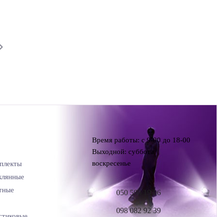
Время работы: с 9-00 до 18-00
Выходной: суббота,
воскресенье
плекты
клянные
тные
050 598 19 06
098 082 92 39
стиковые