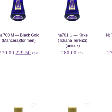
 700 М — Black Gold
№701 U — Kirke
№ 7
(Mancera)(for men)
(Tiziana Terenzi)
(unisex)
270.00
229.50
280.00
2
грн
грн