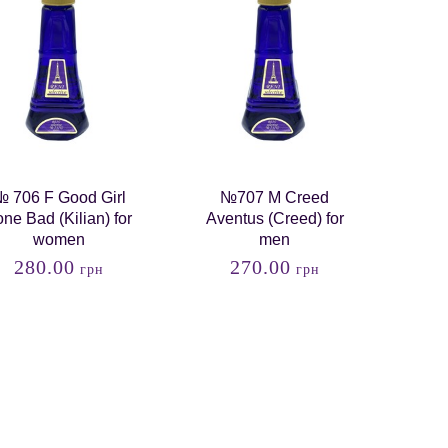
 706 F Good Girl
№707 M Creed
ne Bad (Kilian) for
Aventus (Creed) for
women
men
280.00
270.00
грн
грн