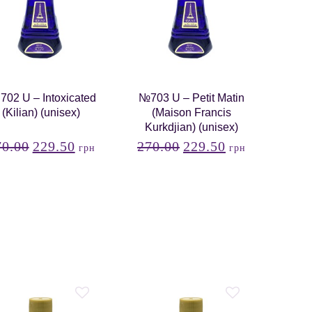
702 U – Intoxicated
№703 U – Petit Matin
(Kilian) (unisex)
(Maison Francis
Kurkdjian) (unisex)
70.00
229.50
270.00
229.50
грн
грн