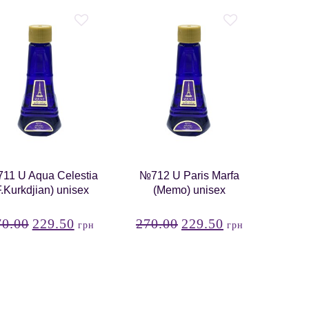
11 U Aqua Celestia
№712 U Paris Marfa
F.Kurkdjian) unisex
(Memo) unisex
70.00
229.50
270.00
229.50
грн
грн