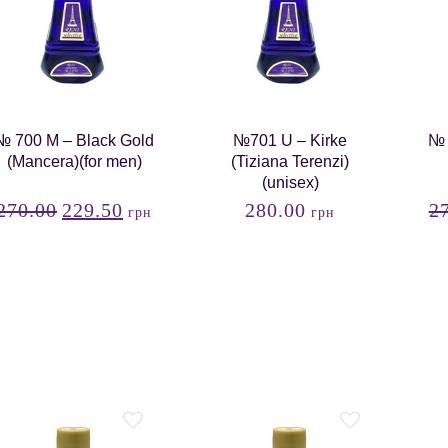
№ 700 М – Black Gold
№701 U – Kirke
№ 
(Mancera)(for men)
(Tiziana Terenzi)
(unisex)
270.00
229.50
280.00
2
грн
грн