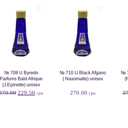
№ 708 U Byredo
№ 710 U Black Afgano
№ 7
Parfums Bald Afrique
( Nasomatto) unisex
(
(J.Epinette) unisex
270.00
229.50
270.00
2
грн
грн