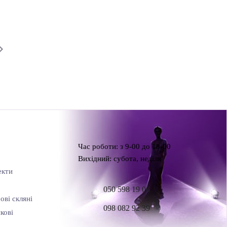
Час роботи: з 9-00 до 18-00
Вихідний: субота, неділя
екти
050 598 19 06
ові скляні
098 082 92 39
кові