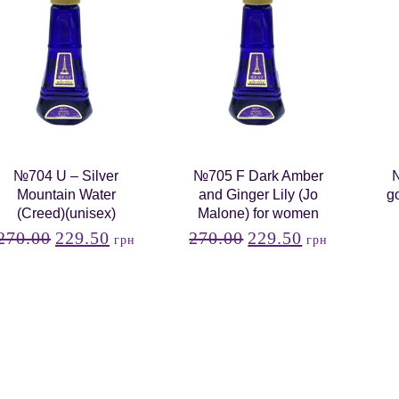
№704 U – Silver
№705 F Dark Amber
№
Mountain Water
and Ginger Lily (Jo
go
(Creed)(unisex)
Malone) for women
270.00
229.50
270.00
229.50
грн
грн