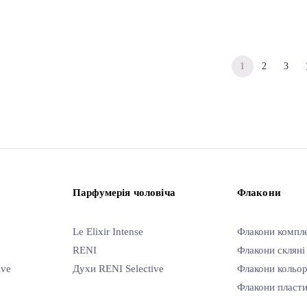
1
2
3
Парфумерія чоловіча
Флакони
Le Elixir Intense
Флакони компл
RENI
Флакони скляні
ive
Духи RENI Selective
Флакони кольор
Флакони пласти