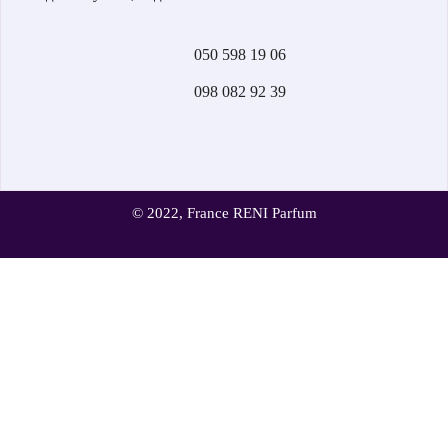
І Заслужила Величезну Довіру З Боку Покупців.
Для Того, Щоб Розпочати Свій Бізнес, Вам Не Потрібні Величезні
050 598 19 06
Капіталовкладення Та Складні Бізнес-Плани. Головне Ваше
Бажання Та Амбіції + Наш Досвід – І Ви Вже Готові До Старту!
098 082 92 39
© 2022, France RENI Parfum