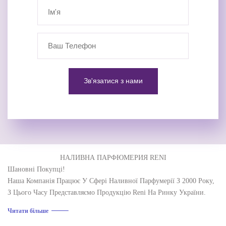
НАЛИВНА ПАРФЮМЕРИЯ RENI
Шановні Покупці!
Наша Компанія Працює У Сфері Наливної Парфумерії З 2000 Року,
З Цього Часу Представляємо Продукцію Reni На Ринку України.
Наше Завдання – Перетворити Парфумерний Ринок України У
Читати більше
Взаємовигідний, Культурний Ринок Партнерських Відносин Та