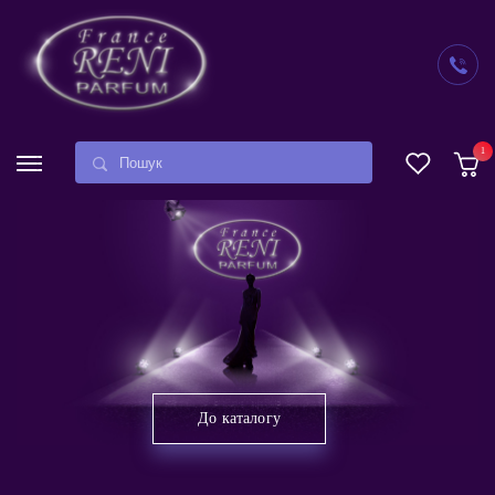
1
До каталогу