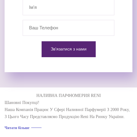
НАЛИВНА ПАРФЮМЕРИЯ RENI
Шановні Покупці!
Наша Компанія Працює У Сфері Наливної Парфумерії З 2000 Року,
З Цього Часу Представляємо Продукцію Reni На Ринку України.
Наше Завдання – Перетворити Парфумерний Ринок України У
Читати більше
Взаємовигідний, Культурний Ринок Партнерських Відносин Та