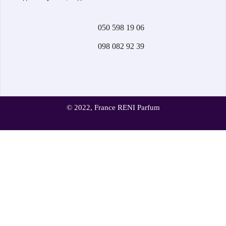
І Заслужила Величезну Довіру З Боку Покупців.
Для Того, Щоб Розпочати Свій Бізнес, Вам Не Потрібні Величезні
050 598 19 06
Капіталовкладення Та Складні Бізнес-Плани. Головне Ваше
Бажання Та Амбіції + Наш Досвід – І Ви Вже Готові До Старту!
098 082 92 39
© 2022, France RENI Parfum