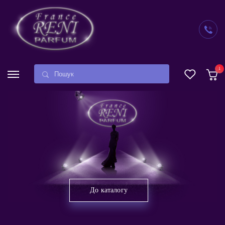
1
До каталогу