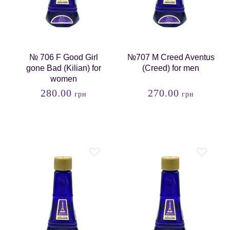
№ 706 F Good Girl
№707 M Creed Aventus
gone Bad (Kilian) for
(Creed) for men
women
280.00
270.00
грн
грн