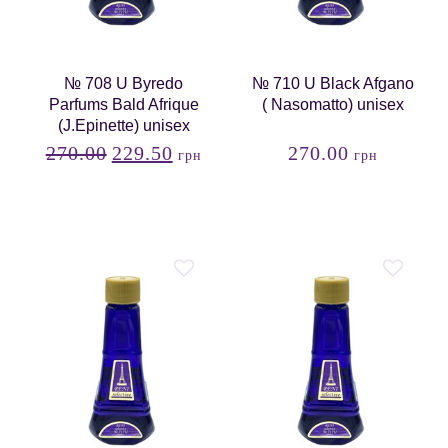
№ 708 U Byredo
№ 710 U Black Afgano
Parfums Bald Afrique
( Nasomatto) unisex
(J.Epinette) unisex
270.00
229.50
270.00
грн
грн