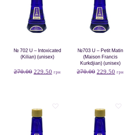
№ 702 U – Intoxicated
№703 U – Petit Matin
(Kilian) (unisex)
(Maison Francis
Kurkdjian) (unisex)
270.00
229.50
270.00
229.50
грн
грн