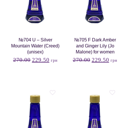
№704 U – Silver
№705 F Dark Amber
Mountain Water (Creed)
and Ginger Lily (Jo
(unisex)
Malone) for women
270.00
229.50
270.00
229.50
грн
грн