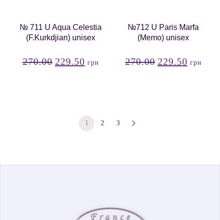
№ 711 U Aqua Celestia
№712 U Paris Marfa
(F.Kurkdjian) unisex
(Memo) unisex
270.00
229.50
270.00
229.50
грн
грн
1
2
3