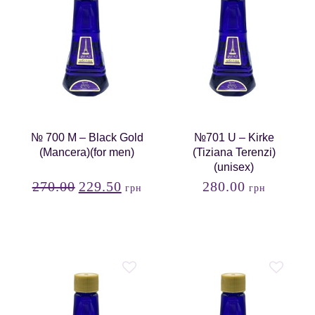
№ 700 М – Black Gold
№701 U – Kirke
(Mancera)(for men)
(Tiziana Terenzi)
(unisex)
270.00
229.50
280.00
грн
грн