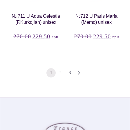
№ 711 U Aqua Celestia
№712 U Paris Marfa
(F.Kurkdjian) unisex
(Memo) unisex
270.00
229.50
270.00
229.50
грн
грн
1
2
3