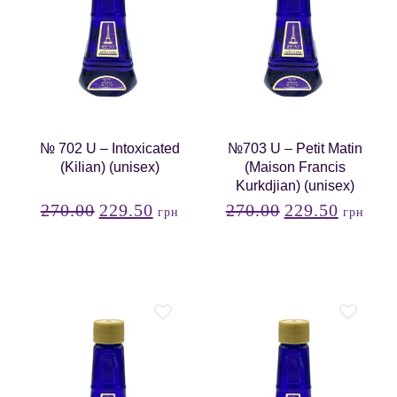
№ 702 U – Intoxicated
№703 U – Petit Matin
(Kilian) (unisex)
(Maison Francis
Kurkdjian) (unisex)
270.00
229.50
270.00
229.50
грн
грн