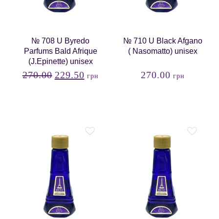
№ 708 U Byredo
№ 710 U Black Afgano
Parfums Bald Afrique
( Nasomatto) unisex
(J.Epinette) unisex
270.00
229.50
270.00
грн
грн