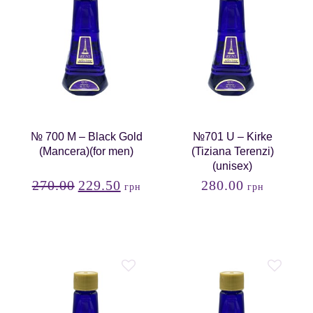
№ 700 М – Black Gold
№701 U – Kirke
(Mancera)(for men)
(Tiziana Terenzi)
(unisex)
270.00
229.50
280.00
грн
грн