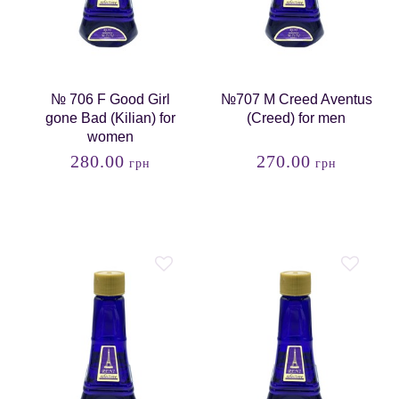
№ 706 F Good Girl
№707 M Creed Aventus
gone Bad (Kilian) for
(Creed) for men
women
280.00
270.00
грн
грн