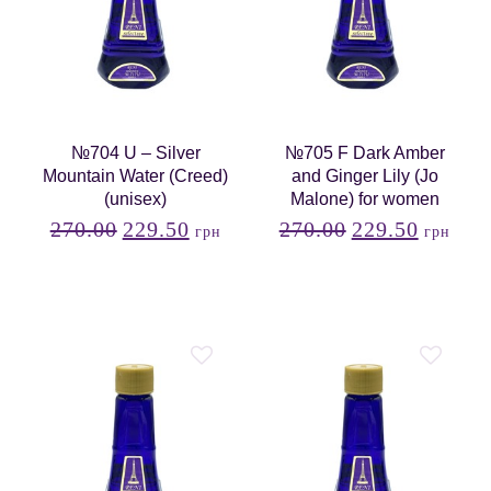
№704 U – Silver
№705 F Dark Amber
Mountain Water (Creed)
and Ginger Lily (Jo
(unisex)
Malone) for women
270.00
229.50
270.00
229.50
грн
грн